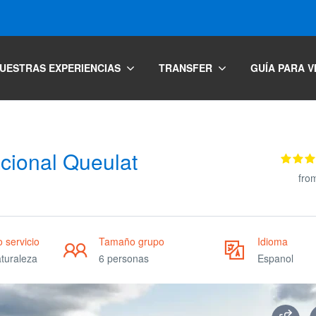
UESTRAS EXPERIENCIAS
TRANSFER
GUÍA PARA V
acional Queulat
fro
o servicio
Tamaño grupo
Idioma
aturaleza
6 personas
Espanol