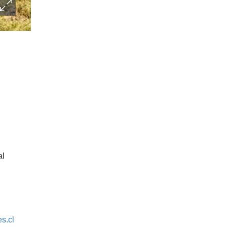
al
s.cl