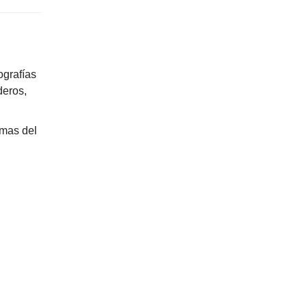
ografías
deros,
rmas del