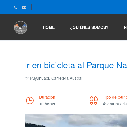
HOME
¿QUIÉNES SOMOS?
N
Ir en bicicleta al Parque N
Puyuhuapi, Carretera Austral
Duración
Tipo de tour 
10 horas
Aventura / N