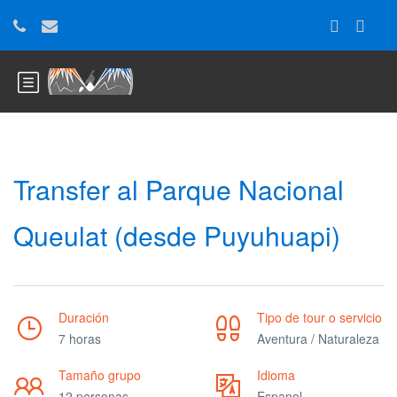
Transfer al Parque Nacional
Queulat (desde Puyuhuapi)
Duración
Tipo de tour o servicio
7 horas
Aventura / Naturaleza
Tamaño grupo
Idioma
12 personas
Espanol