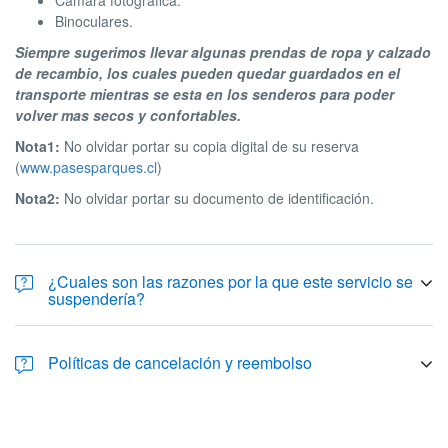
Cámara fotográfica.
Binoculares.
Siempre sugerimos llevar algunas prendas de ropa y calzado
de recambio, los cuales pueden quedar guardados en el
transporte mientras se esta en los senderos para poder
volver mas secos y confortables.
Nota1:
No olvidar portar su copia digital de su reserva
(
www.pasesparques.cl
)
Nota2:
No olvidar portar su documento de identificación.
¿Cuales son las razones por la que este servicio se
suspendería?
Como la seguridad esta siempre por sobre todo, nosotros
suspendemos este servicio cuando:
Políticas de cancelación y reembolso
Las condiciones de carretera representan peligro para la
seguridad del viaje (clima extremo, puentes en mal estado,
TARIFAS
derrumbes, etc).
No se cumple con el grupo mínimo de participantes (4