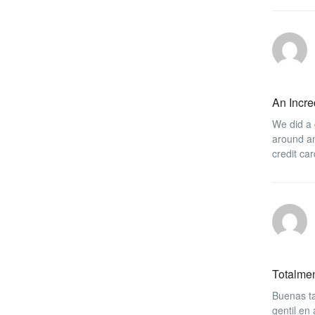
An Incre
We did a 
around an
credit car
Totalme
Buenas ta
gentil en