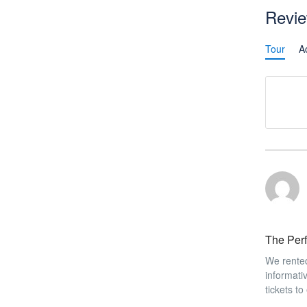
Revi
Tour
Ac
The Perf
We rented
informativ
tickets to