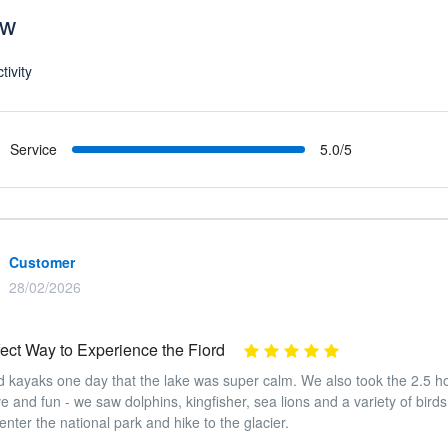
ew
tivity
Service
5.0/5
Customer
28/02/2026
ect Way to Experience the Fiord
 kayaks one day that the lake was super calm. We also took the 2.5 hou
e and fun - we saw dolphins, kingfisher, sea lions and a variety of birds.
 enter the national park and hike to the glacier.