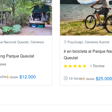
ue Nacional Queulat, Carretera
Puyuhuapi, Carretera Austral
Ir en bicicleta al Parque N
ng Parque Queulat
Queulat
iews
1 Review
$12.000
oche
desde
$25.000
10 horas
desde