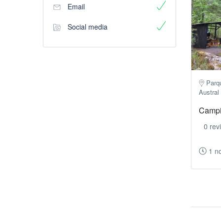
Email
Social media
Parq
Austral
Campi
0 rev
1 n