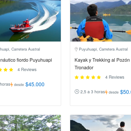
uapi, Carretera Austral
Puyuhuapi, Carretera Austral
 náutico fiordo Puyuhuapi
Kayak y Trekking al Pozón
Tronador
4 Reviews
4 Reviews
$45.000
 horas
desde
$50
2,5 a 3 horas
desde