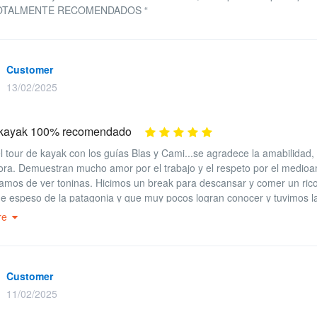
 “TOTALMENTE RECOMENDADOS “
Customer
13/02/2025
 kayak 100% recomendado
l tour de kayak con los guías Blas y Cami...se agradece la amabilidad, 
lora. Demuestran mucho amor por el trabajo y el respeto por el medio
amos de ver toninas. Hicimos un break para descansar y comer un ri
e espeso de la patagonia y que muy pocos logran conocer y tuvimos la 
do el tour. Gracias Cami y gracias Blas...se pasaron!!!! ;)
re
Customer
11/02/2025