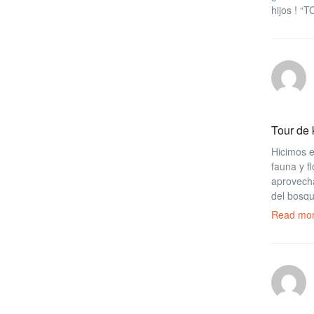
hijos !
Tour de
Hicimos e
fauna y f
aprovech
del bosqu
recomenda
Read mo